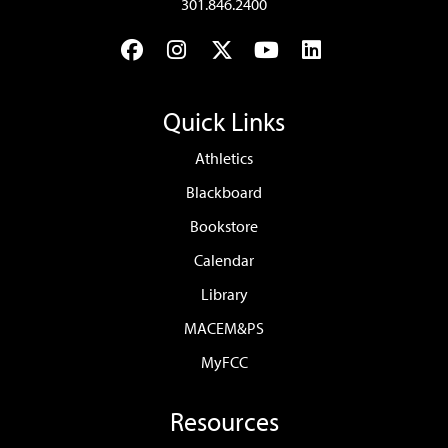
301.846.2400
Facebook
Instagram
Twitter
YouTube
LinkedIn
Quick Links
Athletics
Blackboard
Bookstore
Calendar
Library
MACEM&PS
MyFCC
Resources